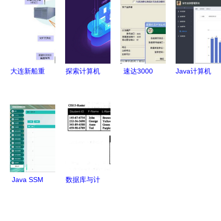
存储
代的数字核
品网设计与
指南 为何
心
实现
你能连接别
人，别人却
连不上你？
大连新船重
探索计算机
速达3000
Java计算机
工核心业务
网络与数据
与用友冲突
毕业设计
系统高可用
库图标 数
后的调试与
基于SSM框
性解决方案
据库及计算
数据库重构
架的学生信
——基于存
机网络服务
指南
息管理系统
储在线数据
的核心力量
设计与实现
库及计算机
网络服务的
Java SSM
数据库与计
实践
计算机毕业
算机网络服
设计 医院
务 计算机