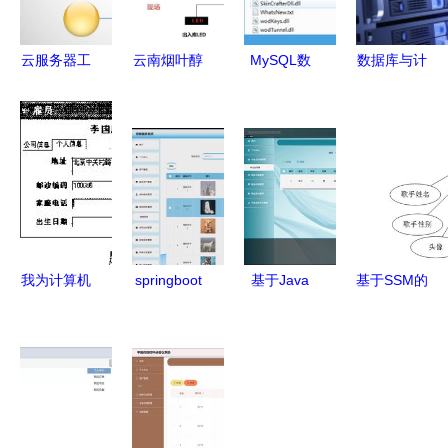
云服务器工
云南烟叶醇
MySQL数
数据库与计
程师的专业
化仓储自动
据库转换与
算机网络服
背景与关键
化物流系统
同步利器
务的协同进
技能 数据
规划建设
v2.2.1绿色
化 构建高
库与计算机
数据库及计
版高效指南
效与安全的
网络服务
算机网络服
数据基础设
务的关键支
施
撑
我为计算机
springboot
基于Java
基于SSM的
系学生设计
计算机毕业
SSM框架的
在线音乐网
的视图 按
设计宠物领
高校毕业生
站的设计与
专业聚合服
养系统 程
信息采集系
实现
务器资源与
序 源码 数
统设计与实
其计算机网
据库
现