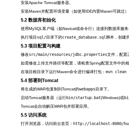
安装Apache Tomcat服务器。
安装Maven并配置环境变量（如使用IDE内置Maven可跳过
5.2 数据库初始化
使用MySQL客户端（如Navicat或命令行）连接到数据库服
执行项目
sql/
目录下的
create_database.sql
脚本，创建
5.3 项目配置与构建
修改
src/main/resources/jdbc.properties
文件，配置
如需修改上传文件路径等配置，请检查Spring配置文件中的
在项目根目录下运行Maven命令进行编译打包：
mvn clean 
5.4 部署到Tomcat
将生成的WAR包复制到Tomcat的
webapps
目录下。
启动Tomcat服务器（运行
bin/startup.bat
(Windows)或
bi
Tomcat会自动解压WAR包并部署应用。
5.5 访问系统
打开浏览器，访问前台首页：
http://localhost:8080/hu