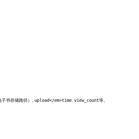
电子书存储路径）,
upload</em>time
,
view_count
等。