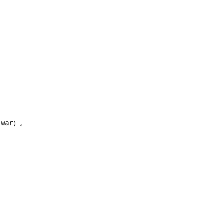
.war
）。