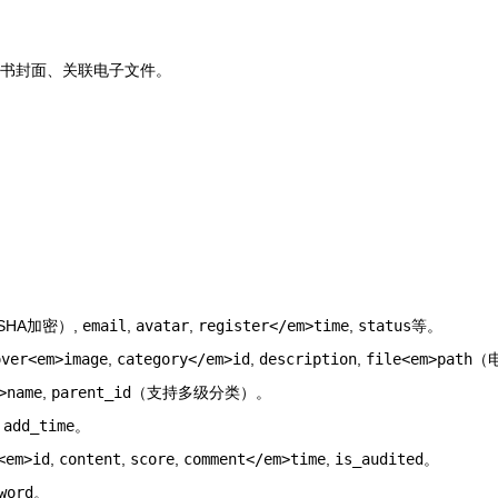
图书封面、关联电子文件。
/SHA加密）,
email
,
avatar
,
register</em>time
,
status
等。
over<em>image
,
category</em>id
,
description
,
file<em>path
（
>name
,
parent_id
（支持多级分类）。
,
add_time
。
<em>id
,
content
,
score
,
comment</em>time
,
is_audited
。
word
。