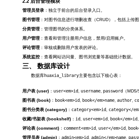
2.2 后台管理模块
管理员登录
：独立于前台的后台登录入口。
图书管理
：对图书信息进行增删改查（CRUD），包括上传
分类管理
：管理图书的分类体系。
用户管理
：查看和管理注册用户信息，禁用/启用账户。
评论管理
：审核或删除用户发表的评论。
系统监控
：查看网站访问量、图书浏览量等基础统计数据。
三、 数据库设计
数据库
huaxia_library
主要包含以下核心表：
用户表 (user)
：
user<em>id
,
username
,
password
（MD5
图书表 (book)
：
book<em>id
,
book</em>name
,
author
,
c
图书分类表 (category)
：
category<em>id
,
category</em
收藏/书架表 (bookshelf)
：
id
,
user<em>id
,
book</em>id
评论表 (comment)
：
comment<em>id
,
user</em>id
,
book
管理员表 (admin)
：
admin<em>id
,
admin</em>name
,
pass